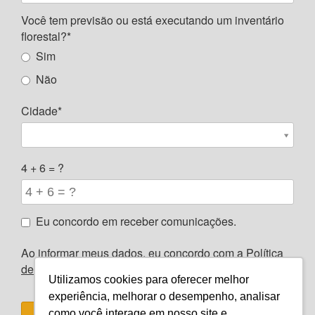
Você tem previsão ou está executando um inventário
florestal?*
Sim
Não
Cidade*
C
i
d
4 + 6 = ?
a
d
e
Eu concordo em receber comunicações.
*
Ao informar meus dados, eu concordo com a
Política
de Privacidade
e com os
Termos de Uso
.
Utilizamos cookies para oferecer melhor
experiência, melhorar o desempenho, analisar
como você interage em nosso site e